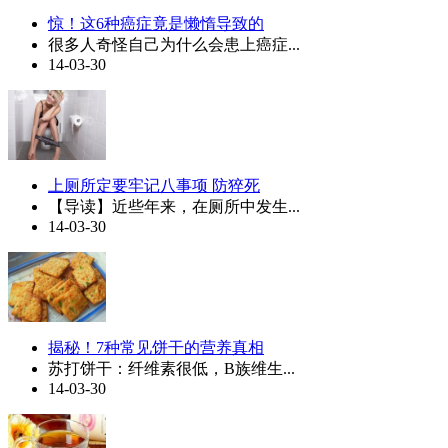
惊！这6种癌症竟是懒惰导致的
很多人奇怪自己为什么会患上癌症...
14-03-30
上厕所定要牢记八事项 防猝死
【导读】近些年来，在厕所中发生...
14-03-30
揭秘！7种常见饼干的营养真相
苏打饼干：纤维素很低，B族维生...
14-03-30