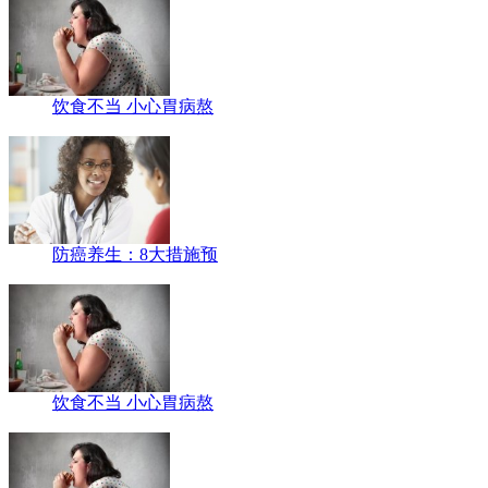
饮食不当 小心胃病熬
防癌养生：8大措施预
饮食不当 小心胃病熬