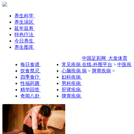
养生科学
养生误区
延年益寿
特色疗法
今日养生
养生图库
中国足彩网_大发体育
每日食谱
常见疾病
在线-外围平台
>
中医疾
饮食禁忌
心脑疾病
病
>
脾胃疾病
>
四季食疗
妇科疾病
性福药膳
男科疾病
精华回答
肝肾疾病
奇闻八卦
脾胃疾病