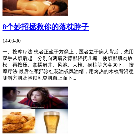
8个妙招拯救你的落枕脖子
14-03-30
一、按摩疗法 患者正坐于方凳上，医者立于病人背后，先用
双手从颈后起，分别向两肩及背部轻抚几遍，使颈部肌肉放
松，再按压、拿揉肩井、风池、大椎、身柱等穴各30下。 按
摩疗法 最后在颈部涂红花油或风油精，用烤热的木梳背沿患
测斜方肌及胸锁乳突肌自上而下...