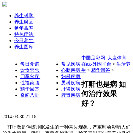
养生科学
养生误区
延年益寿
特色疗法
今日养生
养生图库
中国足彩网_大发体育
每日食谱
常见疾病
在线-外围平台
>
生活养
饮食禁忌
心脑疾病
生
>
精华回答
>
四季食疗
妇科疾病
性福药膳
男科疾病
打鼾也是病 如
精华回答
肝肾疾病
何治疗效果
奇闻八卦
脾胃疾病
好？
2014-03-30 21:16
打呼噜是伴随睡眠发生的一种常见现象，严重时会影响人们