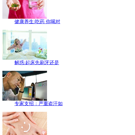
健康养生:吃药 你喝对
解惑:起床先刷牙还是
专家支招：严重盗汗如