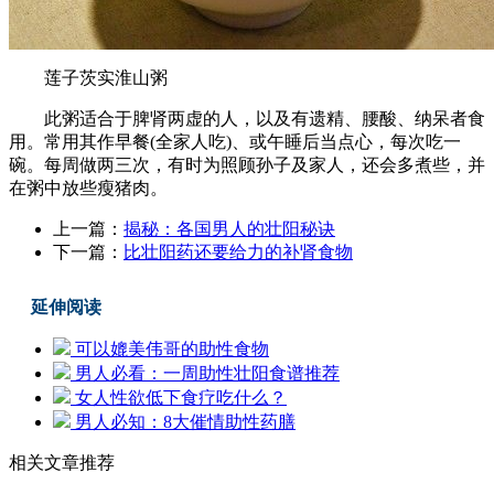
莲子茨实淮山粥
此粥适合于脾肾两虚的人，以及有遗精、腰酸、纳呆者食
用。常用其作早餐(全家人吃)、或午睡后当点心，每次吃一
碗。每周做两三次，有时为照顾孙子及家人，还会多煮些，并
在粥中放些瘦猪肉。
上一篇：
揭秘：各国男人的壮阳秘诀
下一篇：
比壮阳药还要给力的补肾食物
延伸阅读
可以媲美伟哥的助性食物
男人必看：一周助性壮阳食谱推荐
女人性欲低下食疗吃什么？
男人必知：8大催情助性药膳
相关文章推荐