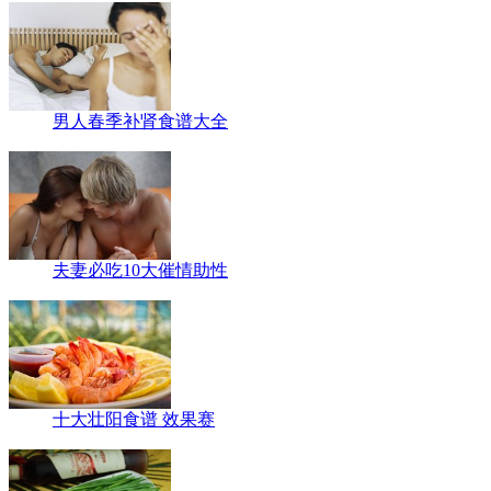
男人春季补肾食谱大全
夫妻必吃10大催情助性
十大壮阳食谱 效果赛