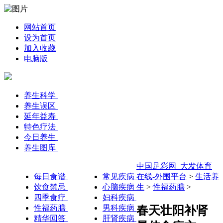
网站首页
设为首页
加入收藏
电脑版
养生科学
养生误区
延年益寿
特色疗法
今日养生
养生图库
中国足彩网_大发体育
每日食谱
常见疾病
在线-外围平台
>
生活养
饮食禁忌
心脑疾病
生
>
性福药膳
>
四季食疗
妇科疾病
性福药膳
男科疾病
春天壮阳补肾
精华回答
肝肾疾病