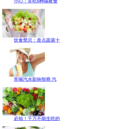
小心：常吃8种隔夜食
饮食禁忌：盘点蔬菜十
常喝汽水影响智商 汽
必知！千万不能生吃的