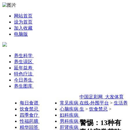
网站首页
设为首页
加入收藏
电脑版
养生科学
养生误区
延年益寿
特色疗法
今日养生
养生图库
中国足彩网_大发体育
每日食谱
常见疾病
在线-外围平台
>
生活养
饮食禁忌
心脑疾病
生
>
饮食禁忌
>
四季食疗
妇科疾病
性福药膳
男科疾病
警惕：13种有
精华回答
肝肾疾病