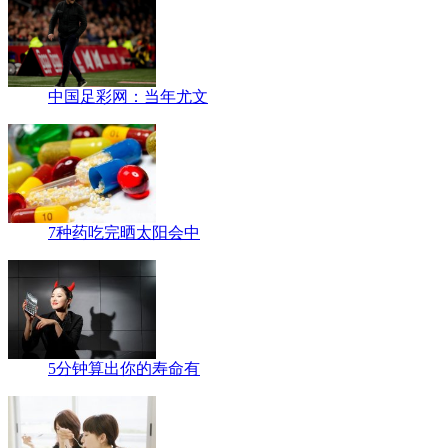
中国足彩网：当年尤文
7种药吃完晒太阳会中
5分钟算出你的寿命有