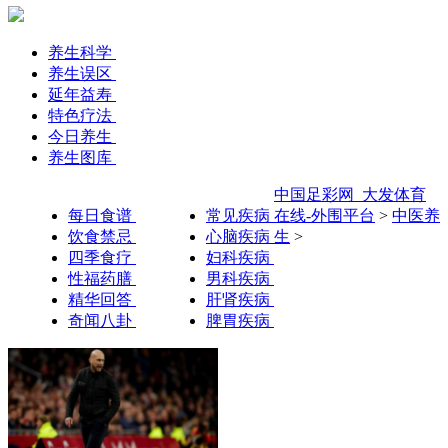
养生科学
养生误区
延年益寿
特色疗法
今日养生
养生图库
中国足彩网_大发体育
每日食谱
常见疾病
在线-外围平台
>
中医养
饮食禁忌
心脑疾病
生
>
四季食疗
妇科疾病
性福药膳
男科疾病
精华回答
肝肾疾病
奇闻八卦
脾胃疾病