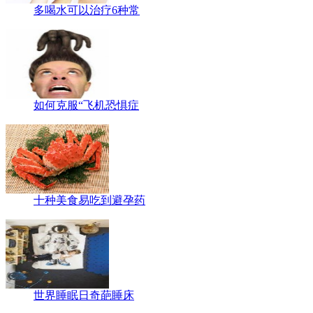
多喝水可以治疗6种常
如何克服“飞机恐惧症
十种美食易吃到避孕药
世界睡眠日奇葩睡床