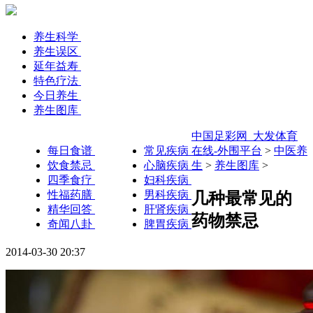
养生科学
养生误区
延年益寿
特色疗法
今日养生
养生图库
中国足彩网_大发体育
每日食谱
常见疾病
在线-外围平台
>
中医养
饮食禁忌
心脑疾病
生
>
养生图库
>
四季食疗
妇科疾病
性福药膳
男科疾病
几种最常见的
精华回答
肝肾疾病
药物禁忌
奇闻八卦
脾胃疾病
2014-03-30 20:37