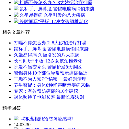
打嗝不停怎么办？ 8大妙招治疗打嗝
鼠标手、屏幕脸 警惕电脑病悄悄来袭
久坐易得病 久坐引发的八大疾病
长时间玩“平板”12岁女孩颈椎老化
相关文章推荐
打嗝不停怎么办？ 8大妙招治疗打嗝
鼠标手、屏幕脸 警惕电脑病悄悄来袭
久坐易得病 久坐引发的八大疾病
长时间玩“平板”12岁女孩颈椎老化
护发不当变秃头 警惕护发8大误区
警惕身体10个部位异常预示癌症临近
耳垢不为人知7个秘密 ：最好别清理
养生警惕：身体8种怪声暗示疾病来临
专家：有效预防癌症的10个建议
裸体照镜子也能长寿 最新长寿法则
精华回答
喝板蓝根能预防禽流感吗?
14-03-30