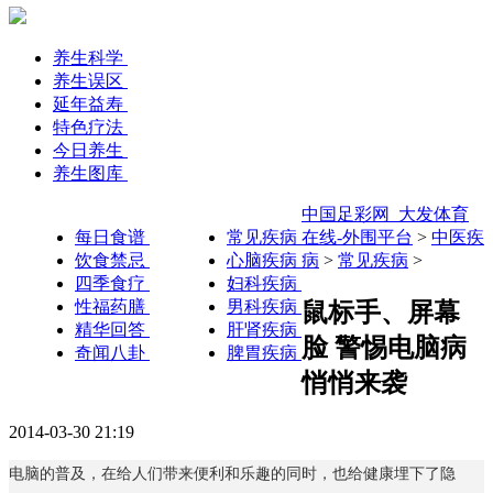
养生科学
养生误区
延年益寿
特色疗法
今日养生
养生图库
中国足彩网_大发体育
每日食谱
常见疾病
在线-外围平台
>
中医疾
饮食禁忌
心脑疾病
病
>
常见疾病
>
四季食疗
妇科疾病
性福药膳
男科疾病
鼠标手、屏幕
精华回答
肝肾疾病
脸 警惕电脑病
奇闻八卦
脾胃疾病
悄悄来袭
2014-03-30 21:19
电脑的普及，在给人们带来便利和乐趣的同时，也给健康埋下了隐