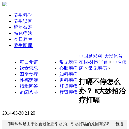
养生科学
养生误区
延年益寿
特色疗法
今日养生
养生图库
中国足彩网_大发体育
每日食谱
常见疾病
在线-外围平台
>
中医疾
饮食禁忌
心脑疾病
病
>
常见疾病
>
四季食疗
妇科疾病
性福药膳
男科疾病
打嗝不停怎么
精华回答
肝肾疾病
办？ 8大妙招治
奇闻八卦
脾胃疾病
疗打嗝
2014-03-30 21:20
打嗝常常是由于饮食过饱后引起的。引起打嗝的原因有多种，包括