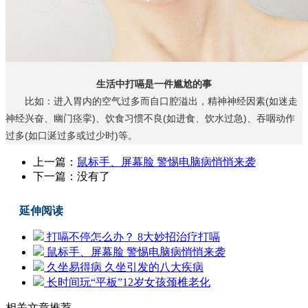
生活中打嗝是一件尴尬的事
比如：进入胃内的空气过多而自口腔溢出，精神神经因素(如迷走
神经兴奋、幽门痉挛)、饮食习惯不良(如进食、饮水过急)、吞咽动作
过多(如口涎过多或过少时)等。
上一篇：
鼠标手、屏幕脸 警惕电脑病悄悄来袭
下一篇：没有了
延伸阅读
打嗝不停怎么办？ 8大妙招治疗打嗝
鼠标手、屏幕脸 警惕电脑病悄悄来袭
久坐易得病 久坐引发的八大疾病
长时间玩“平板”12岁女孩颈椎老化
相关文章推荐