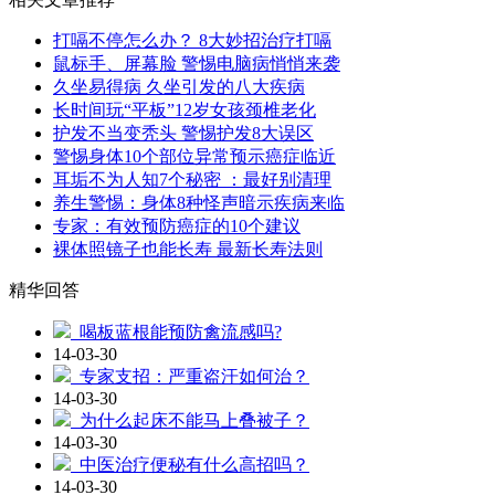
打嗝不停怎么办？ 8大妙招治疗打嗝
鼠标手、屏幕脸 警惕电脑病悄悄来袭
久坐易得病 久坐引发的八大疾病
长时间玩“平板”12岁女孩颈椎老化
护发不当变秃头 警惕护发8大误区
警惕身体10个部位异常预示癌症临近
耳垢不为人知7个秘密 ：最好别清理
养生警惕：身体8种怪声暗示疾病来临
专家：有效预防癌症的10个建议
裸体照镜子也能长寿 最新长寿法则
精华回答
喝板蓝根能预防禽流感吗?
14-03-30
专家支招：严重盗汗如何治？
14-03-30
为什么起床不能马上叠被子？
14-03-30
中医治疗便秘有什么高招吗？
14-03-30