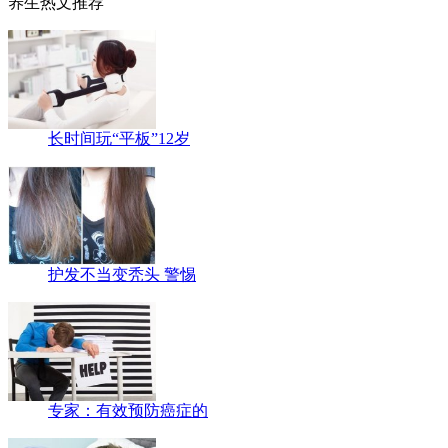
养生热文推荐
长时间玩“平板”12岁
护发不当变秃头 警惕
专家：有效预防癌症的