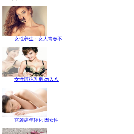
女性养生：女人青春不
女性呵护乳房 勿入八
宫颈癌年轻化 因女性