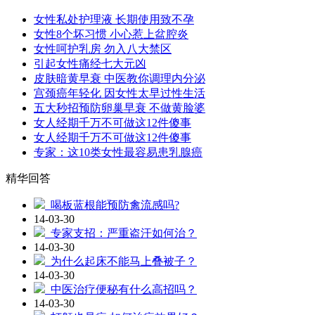
女性私处护理液 长期使用致不孕
女性8个坏习惯 小心惹上盆腔炎
女性呵护乳房 勿入八大禁区
引起女性痛经七大元凶
皮肤暗黄早衰 中医教你调理内分泌
宫颈癌年轻化 因女性太早过性生活
五大秒招预防卵巢早衰 不做黄脸婆
女人经期千万不可做这12件傻事
女人经期千万不可做这12件傻事
专家：这10类女性最容易患乳腺癌
精华回答
喝板蓝根能预防禽流感吗?
14-03-30
专家支招：严重盗汗如何治？
14-03-30
为什么起床不能马上叠被子？
14-03-30
中医治疗便秘有什么高招吗？
14-03-30