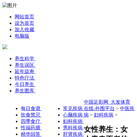
网站首页
设为首页
加入收藏
电脑版
养生科学
养生误区
延年益寿
特色疗法
今日养生
养生图库
中国足彩网_大发体育
每日食谱
常见疾病
在线-外围平台
>
中医疾
饮食禁忌
心脑疾病
病
>
妇科疾病
>
四季食疗
妇科疾病
性福药膳
男科疾病
女性养生：女
精华回答
肝肾疾病