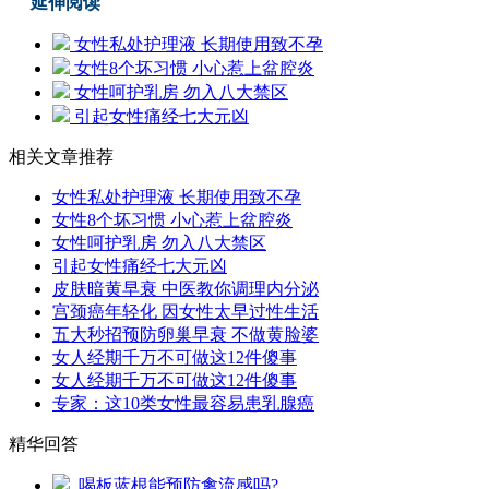
延伸阅读
女性私处护理液 长期使用致不孕
女性8个坏习惯 小心惹上盆腔炎
女性呵护乳房 勿入八大禁区
引起女性痛经七大元凶
相关文章推荐
女性私处护理液 长期使用致不孕
女性8个坏习惯 小心惹上盆腔炎
女性呵护乳房 勿入八大禁区
引起女性痛经七大元凶
皮肤暗黄早衰 中医教你调理内分泌
宫颈癌年轻化 因女性太早过性生活
五大秒招预防卵巢早衰 不做黄脸婆
女人经期千万不可做这12件傻事
女人经期千万不可做这12件傻事
专家：这10类女性最容易患乳腺癌
精华回答
喝板蓝根能预防禽流感吗?