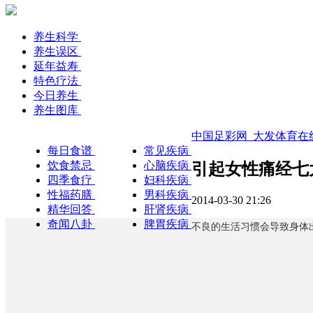
养生科学
养生误区
延年益寿
特色疗法
今日养生
养生图库
中国足彩网_大发体育在
每日食谱
常见疾病
饮食禁忌
心脑疾病
引起女性痛经七
四季食疗
妇科疾病
性福药膳
男科疾病
2014-03-30 21:26
精华回答
肝肾疾病
奇闻八卦
脾胃疾病
不良的生活习惯会导致身体