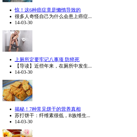
惊！这6种癌症竟是懒惰导致的
很多人奇怪自己为什么会患上癌症...
14-03-30
上厕所定要牢记八事项 防猝死
【导读】近些年来，在厕所中发生...
14-03-30
揭秘！7种常见饼干的营养真相
苏打饼干：纤维素很低，B族维生...
14-03-30