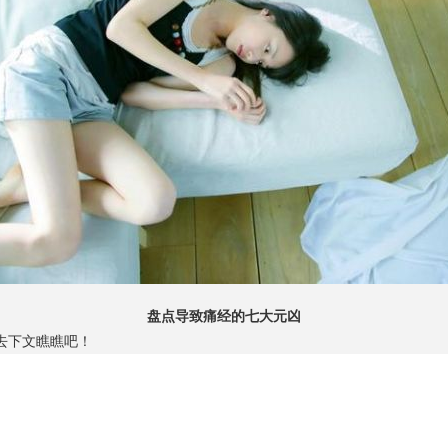
盘点导致痛经的七大元凶
去下文瞧瞧吧！