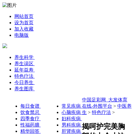
网站首页
设为首页
加入收藏
电脑版
养生科学
养生误区
延年益寿
特色疗法
今日养生
养生图库
中国足彩网_大发体育
每日食谱
常见疾病
在线-外围平台
>
中医养
饮食禁忌
心脑疾病
生
>
特色疗法
>
四季食疗
妇科疾病
性福药膳
男科疾病
揭呵护完美胸
精华回答
肝肾疾病