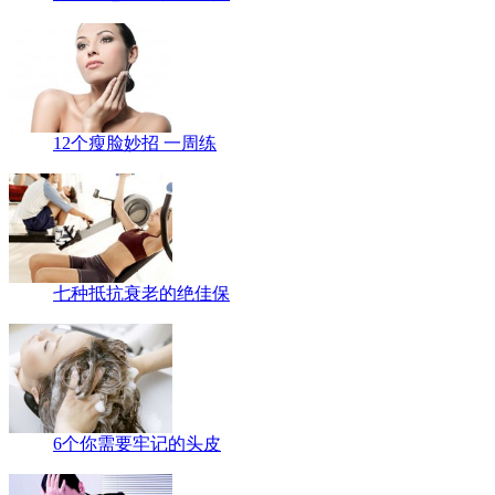
12个瘦脸妙招 一周练
七种抵抗衰老的绝佳保
6个你需要牢记的头皮